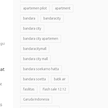
apartemen pilot
apartment
bandara
bandaracity
bandara city
bandara city apartemen
gsi
bandaracitymall
bandara city mall
kat
bandara soekarno hatta
bandara soetta
batik air
at
fasilitas
flash sale 12.12
Garuda Indonesia
g.