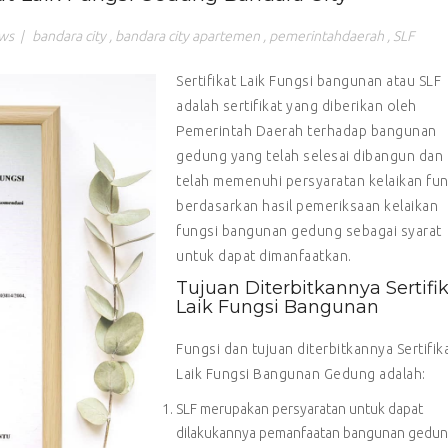
ws
|
bandara city
,
bandara city apartemen
,
pemerintahdaerah
,
SLF
Sertifikat Laik Fungsi bangunan atau SLF
adalah sertifikat yang diberikan oleh
Pemerintah Daerah terhadap bangunan
gedung yang telah selesai dibangun dan
telah memenuhi persyaratan kelaikan fun
berdasarkan hasil pemeriksaan kelaikan
fungsi bangunan gedung sebagai syarat
untuk dapat dimanfaatkan.
Tujuan Diterbitkannya Sertifi
Laik Fungsi Bangunan
Fungsi dan tujuan diterbitkannya Sertifik
Laik Fungsi Bangunan Gedung adalah:
SLF merupakan persyaratan untuk dapat
dilakukannya pemanfaatan bangunan gedun