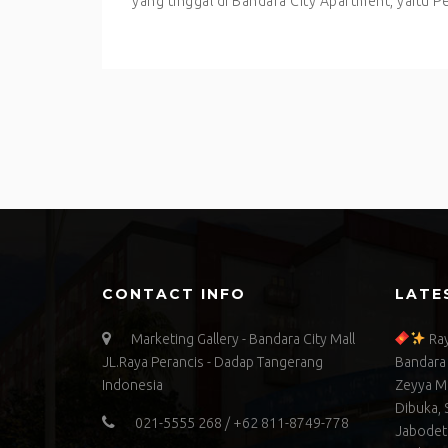
yang tinggal di Bandara City Apartment, yaitu P
CONTACT INFO
LATE
Marketing Gallery - Bandara City Mall
Ray
JL.Raya Perancis - Dadap Tangerang
Bandara 
Indonesia
Zeyya Mi
Dibuka, 
021-5555 268 / +62 811-8749-778
Jabodet