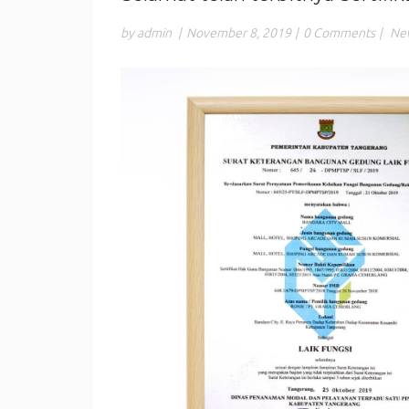
by admin
|
November 8, 2019
|
0 Comments
|
Ne