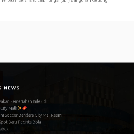
enerbitan Sertifikat Laik Fungsi (SLF) Bangunan Gedung.
S NEWS
akan kemeriahan Imlek di
City Mall!
ni Soccer Bandara City Mall Resmi
Spot Baru Pecinta Bola
abek