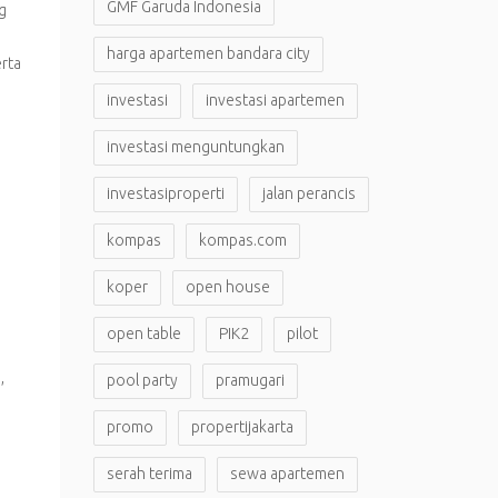
GMF Garuda Indonesia
g
harga apartemen bandara city
rta
investasi
investasi apartemen
investasi menguntungkan
investasiproperti
jalan perancis
kompas
kompas.com
koper
open house
open table
PIK2
pilot
,
pool party
pramugari
promo
propertijakarta
serah terima
sewa apartemen