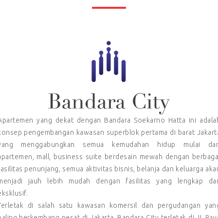
Apartemen yang dekat dengan Bandara Soekarno Hatta ini adala
konsep pengembangan kawasan superblok pertama di barat Jakart
yang menggabungkan semua kemudahan hidup mulai dar
apartemen, mall, business suite berdesain mewah dengan berbaga
fasilitas penunjang, semua aktivitas bisnis, belanja dan keluarga aka
menjadi jauh lebih mudah dengan fasilitas yang lengkap da
eksklusif.
Terletak di salah satu kawasan komersil dan pergudangan yan
paling berkembang pesat di Jakarta, Bandara City terletak di JL.Ray