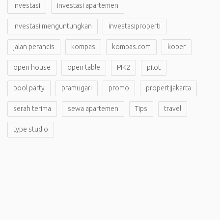
investasi
investasi apartemen
investasi menguntungkan
investasiproperti
jalan perancis
kompas
kompas.com
koper
open house
open table
PIK2
pilot
pool party
pramugari
promo
propertijakarta
serah terima
sewa apartemen
Tips
travel
type studio