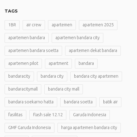
TAGS
1BR
air crew
apartemen
apartemen 2025
apartemen bandara
apartemen bandara city
apartemen bandara soetta
apartemen dekat bandara
apartemen pilot
apartment
bandara
bandaracity
bandara city
bandara city apartemen
bandaracitymall
bandara city mall
bandara soekarno hatta
bandara soetta
batik air
fasilitas
flash sale 12.12
Garuda Indonesia
GMF Garuda Indonesia
harga apartemen bandara city