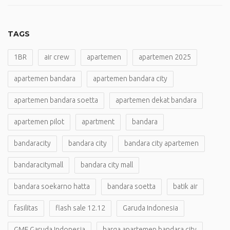
TAGS
1BR
air crew
apartemen
apartemen 2025
apartemen bandara
apartemen bandara city
apartemen bandara soetta
apartemen dekat bandara
apartemen pilot
apartment
bandara
bandaracity
bandara city
bandara city apartemen
bandaracitymall
bandara city mall
bandara soekarno hatta
bandara soetta
batik air
fasilitas
flash sale 12.12
Garuda Indonesia
GMF Garuda Indonesia
harga apartemen bandara city