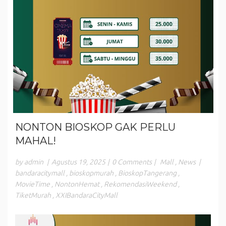
NONTON BIOSKOP GAK PERLU
MAHAL!
by admin
|
Agustus 19, 2025
|
0 Comments
|
Mall
,
News
|
bandaracitymall
,
bioskopmurah
,
BioskopTangerang
,
MovieTime
,
NontonHemat
,
RekomendasiWeekend
,
TiketMurah
,
XXIBandaraCityMall