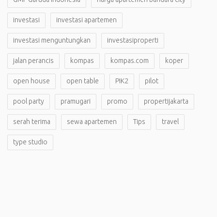
investasi
investasi apartemen
investasi menguntungkan
investasiproperti
jalan perancis
kompas
kompas.com
koper
open house
open table
PIK2
pilot
pool party
pramugari
promo
propertijakarta
serah terima
sewa apartemen
Tips
travel
type studio