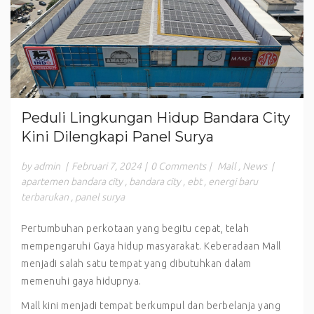
Peduli Lingkungan Hidup Bandara City
Kini Dilengkapi Panel Surya
by admin
|
Februari 7, 2024
|
0 Comments
|
Mall
,
News
|
apartemen bandara city
,
bandara city
,
ebt
,
energi baru
terbarukan
,
panel surya
Pertumbuhan perkotaan yang begitu cepat, telah
mempengaruhi Gaya hidup masyarakat. Keberadaan Mall
menjadi salah satu tempat yang dibutuhkan dalam
memenuhi gaya hidupnya.
Mall kini menjadi tempat berkumpul dan berbelanja yang