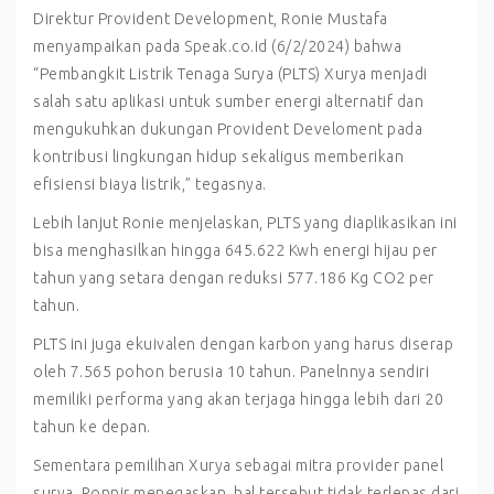
Direktur Provident Development, Ronie Mustafa
menyampaikan pada
Speak.co.id
(6/2/2024) bahwa
“Pembangkit Listrik Tenaga Surya (PLTS) Xurya menjadi
salah satu aplikasi untuk sumber energi alternatif dan
mengukuhkan dukungan Provident Develoment pada
kontribusi lingkungan hidup sekaligus memberikan
efisiensi biaya listrik,” tegasnya.
Lebih lanjut Ronie menjelaskan, PLTS yang diaplikasikan ini
bisa menghasilkan hingga 645.622 Kwh energi hijau per
tahun yang setara dengan reduksi 577.186 Kg CO2 per
tahun.
PLTS ini juga ekuivalen dengan karbon yang harus diserap
oleh 7.565 pohon berusia 10 tahun. Panelnnya sendiri
memiliki performa yang akan terjaga hingga lebih dari 20
tahun ke depan.
Sementara pemilihan Xurya sebagai mitra provider panel
surya, Ronnir menegaskan, hal tersebut tidak terlepas dari