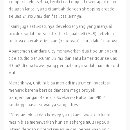
compact seluas 4 ha, terdiri dari empat tower apartemen
delapan lantai, yang ditambah dengan shopping arcade
seluas 21 ribu m2 dan fasilitas lainnya.
“Kami juga satu-satunya developer yang yang menjual
produk sudah bersertifikat akta jual beli (AJB) sebelum
unitnya diserahterimakan (handover) tahun lalu,” ujarnya.
Apartemen Bandara City menawarkan dua tipe unit yakni
tipe studio berukuran 33 m2 dan satu kamar tidur seluas
43 m2 di dua tower yang penjualannya sudah hampir sold
out.
Menariknya, unit ini bisa menjadi instrumen investasi
menarik karena berada diantara mega proyek
pengembangan Bandara Soekarno Hatta dan PIK 2
sehingga pasar sewanya sangat besar.
“Dengan lokasi dan konsep yang kami tawarkan kami
masih bisa menawarkan hunian seharga mulai Rp500
jutaan dengan potensi revenue dari penyewaan unit