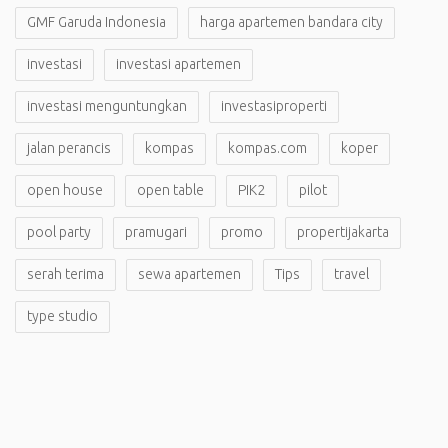
GMF Garuda Indonesia
harga apartemen bandara city
investasi
investasi apartemen
investasi menguntungkan
investasiproperti
jalan perancis
kompas
kompas.com
koper
open house
open table
PIK2
pilot
pool party
pramugari
promo
propertijakarta
serah terima
sewa apartemen
Tips
travel
type studio