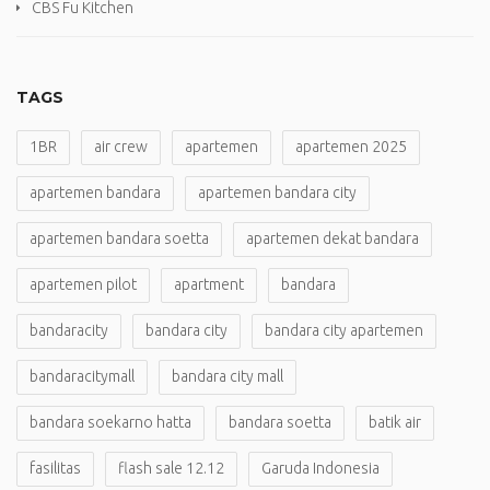
CBS Fu Kitchen
TAGS
1BR
air crew
apartemen
apartemen 2025
apartemen bandara
apartemen bandara city
apartemen bandara soetta
apartemen dekat bandara
apartemen pilot
apartment
bandara
bandaracity
bandara city
bandara city apartemen
bandaracitymall
bandara city mall
bandara soekarno hatta
bandara soetta
batik air
fasilitas
flash sale 12.12
Garuda Indonesia