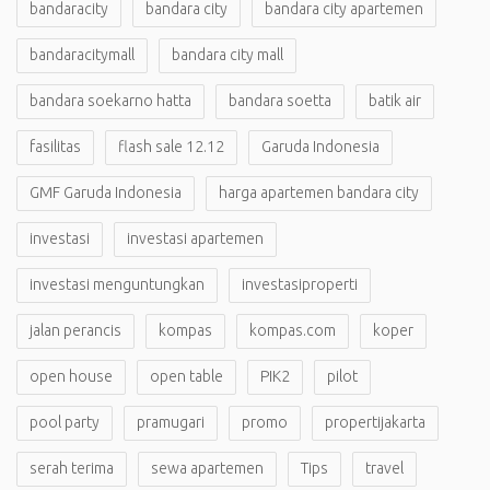
bandaracity
bandara city
bandara city apartemen
bandaracitymall
bandara city mall
bandara soekarno hatta
bandara soetta
batik air
fasilitas
flash sale 12.12
Garuda Indonesia
GMF Garuda Indonesia
harga apartemen bandara city
investasi
investasi apartemen
investasi menguntungkan
investasiproperti
jalan perancis
kompas
kompas.com
koper
open house
open table
PIK2
pilot
pool party
pramugari
promo
propertijakarta
serah terima
sewa apartemen
Tips
travel