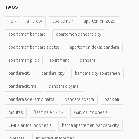
TAGS
1BR
air crew
apartemen
apartemen 2025
apartemen bandara
apartemen bandara city
apartemen bandara soetta
apartemen dekat bandara
apartemen pilot
apartment
bandara
bandaracity
bandara city
bandara city apartemen
bandaracitymall
bandara city mall
bandara soekarno hatta
bandara soetta
batik air
fasilitas
flash sale 12.12
Garuda Indonesia
GMF Garuda Indonesia
harga apartemen bandara city
investasi
investasi apartemen