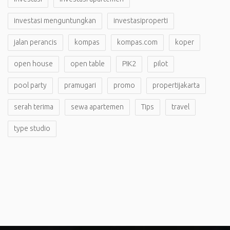
investasi menguntungkan
investasiproperti
jalan perancis
kompas
kompas.com
koper
open house
open table
PIK2
pilot
pool party
pramugari
promo
propertijakarta
serah terima
sewa apartemen
Tips
travel
type studio