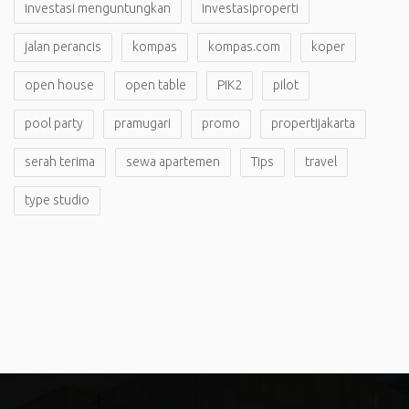
investasi menguntungkan
investasiproperti
jalan perancis
kompas
kompas.com
koper
open house
open table
PIK2
pilot
pool party
pramugari
promo
propertijakarta
serah terima
sewa apartemen
Tips
travel
type studio