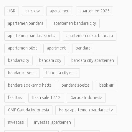
1BR
air crew
apartemen
apartemen 2025
apartemen bandara
apartemen bandara city
apartemen bandara soetta
apartemen dekat bandara
apartemen pilot
apartment
bandara
bandaracity
bandara city
bandara city apartemen
bandaracitymall
bandara city mall
bandara soekarno hatta
bandara soetta
batik air
fasilitas
flash sale 12.12
Garuda Indonesia
GMF Garuda Indonesia
harga apartemen bandara city
investasi
investasi apartemen