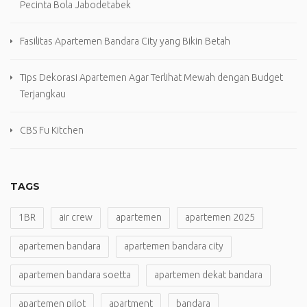
Pecinta Bola Jabodetabek
Fasilitas Apartemen Bandara City yang Bikin Betah
Tips Dekorasi Apartemen Agar Terlihat Mewah dengan Budget
Terjangkau
CBS Fu Kitchen
TAGS
1BR
air crew
apartemen
apartemen 2025
apartemen bandara
apartemen bandara city
apartemen bandara soetta
apartemen dekat bandara
apartemen pilot
apartment
bandara