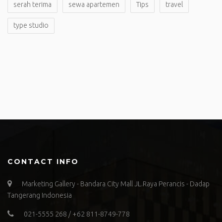
serah terima
sewa apartemen
Tips
travel
type studio
CONTACT INFO
Marketing Gallery - Bandara City Mall JL.Raya Perancis - Dadap
Tangerang Indonesia
021-5555 268 / +62 811-8749-778