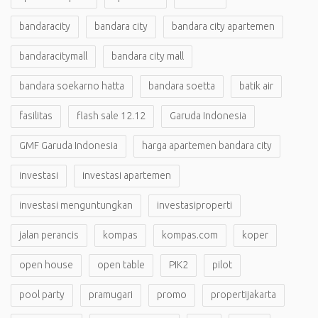
bandaracity
bandara city
bandara city apartemen
bandaracitymall
bandara city mall
bandara soekarno hatta
bandara soetta
batik air
fasilitas
flash sale 12.12
Garuda Indonesia
GMF Garuda Indonesia
harga apartemen bandara city
investasi
investasi apartemen
investasi menguntungkan
investasiproperti
jalan perancis
kompas
kompas.com
koper
open house
open table
PIK2
pilot
pool party
pramugari
promo
propertijakarta