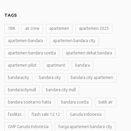
TAGS
1BR
air crew
apartemen
apartemen 2025
apartemen bandara
apartemen bandara city
apartemen bandara soetta
apartemen dekat bandara
apartemen pilot
apartment
bandara
bandaracity
bandara city
bandara city apartemen
bandaracitymall
bandara city mall
bandara soekarno hatta
bandara soetta
batik air
fasilitas
flash sale 12.12
Garuda Indonesia
GMF Garuda Indonesia
harga apartemen bandara city