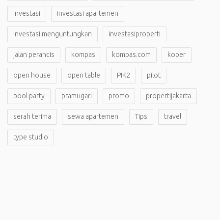
investasi
investasi apartemen
investasi menguntungkan
investasiproperti
jalan perancis
kompas
kompas.com
koper
open house
open table
PIK2
pilot
pool party
pramugari
promo
propertijakarta
serah terima
sewa apartemen
Tips
travel
type studio